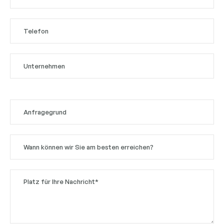
Bitte
lasse
dieses
Feld
leer.