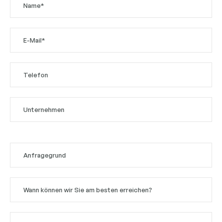
Bitte
lasse
dieses
Feld
leer.